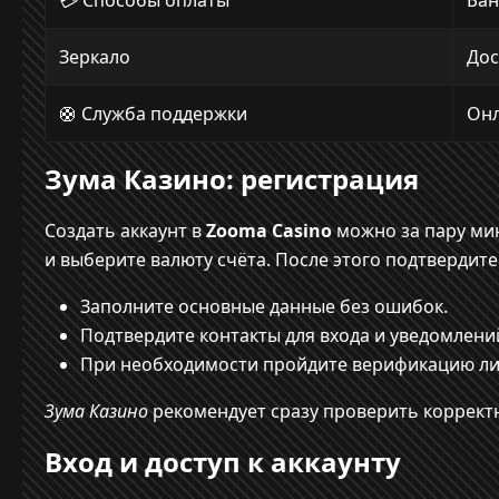
Зеркало
Дос
🛟 Служба поддержки
Онл
Зума Казино: регистрация
Создать аккаунт в
Zooma Casino
можно за пару мин
и выберите валюту счёта. После этого подтвердите
Заполните основные данные без ошибок.
Подтвердите контакты для входа и уведомлени
При необходимости пройдите верификацию ли
Зума Казино
рекомендует сразу проверить коррект
Вход и доступ к аккаунту