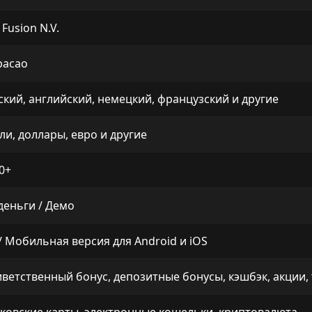
 Fusion N.V.
расао
ский, английский, немецкий, французский и другие
ли, доллары, евро и другие
0+
деньги / Демо
/ Мобильная версия для Android и iOS
ветственный бонус, депозитные бонусы, кэшбэк, акции,
ковские карты, электронные кошельки, криптовалюта