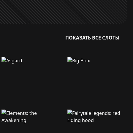
ПОКАЗАТЬ ВСЕ СЛОТЫ