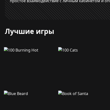
простое взаимодействие с личным кабинетом и о
Лучшие игры