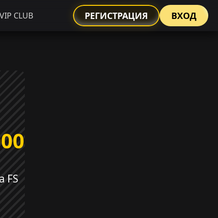
РЕГИСТРАЦИЯ
ВХОД
VIP CLUB
00
а FS