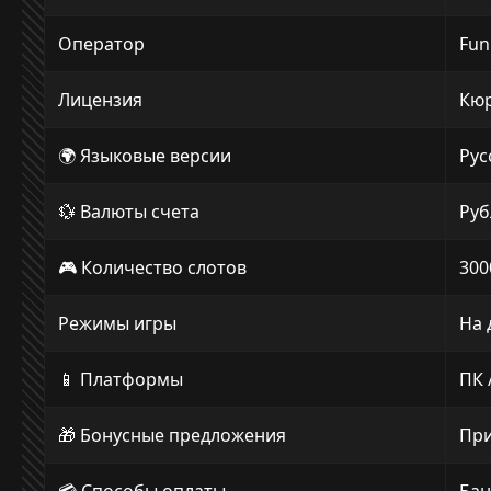
Оператор
Fun
Лицензия
Кю
🌍 Языковые версии
Рус
💱 Валюты счета
Руб
🎮 Количество слотов
300
Режимы игры
На 
📱 Платформы
ПК 
🎁 Бонусные предложения
При
💳 Способы оплаты
Бан