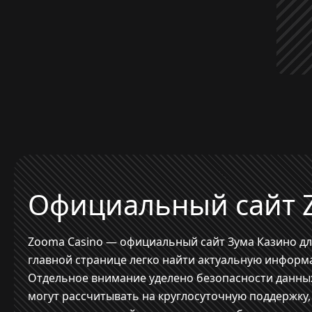
Официальный сайт Z
Zooma Casino — официальный сайт Зума Казино для
главной странице легко найти актуальную информа
Отдельное внимание уделено безопасности данны
могут рассчитывать на круглосуточную поддержку,