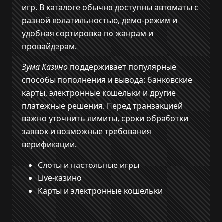
игр. В каталоге обычно доступны автоматы с
разной волатильностью, демо-режим и
удобная сортировка по жанрам и
провайдерам.
Зума Казино
поддерживает популярные
способы пополнения и вывода: банковские
карты, электронные кошельки и другие
платежные решения. Перед транзакцией
важно уточнить лимиты, сроки обработки
заявок и возможные требования
верификации.
Слоты и настольные игры
Live-казино
Карты и электронные кошельки