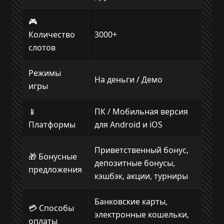
🎮
Количество
3000+
слотов
Режимы
На деньги / Демо
игры
📱
ПК / Мобильная версия
Платформы
для Android и iOS
Приветственный бонус,
🎁 Бонусные
депозитные бонусы,
предложения
кэшбэк, акции, турниры
Банковские карты,
💳 Способы
электронные кошельки,
оплаты