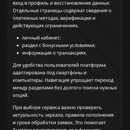
вход в профиль и восстановление данных.
Отдельные страницы содержат сведения о
платежных методах, верификации и
действующих ограничениях.
личный кабинет;
раздел с бонусными условиями;
информация о транзакциях.
Для удобства пользователей платформа
адаптирована под смартфоны и
компьютеры. Навигация упрощает переход
между разделами без долгого поиска нужных
опций.
При выборе сервиса важно проверить
актуальность зеркала, правила пополнения
и сроки обработки заявок. Это помогает
быстрее ориентироваться в функциях