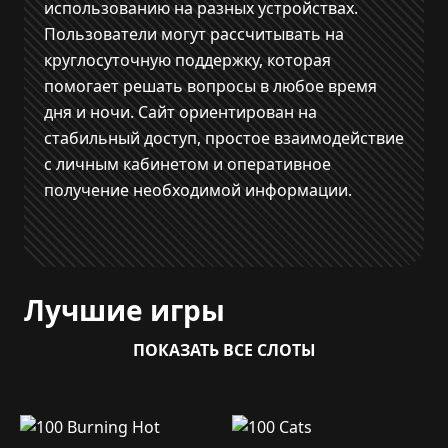
использованию на разных устройствах.
Пользователи могут рассчитывать на
круглосуточную поддержку, которая
помогает решать вопросы в любое время
дня и ночи. Сайт ориентирован на
стабильный доступ, простое взаимодействие
с личным кабинетом и оперативное
получение необходимой информации.
Лучшие игры
ПОКАЗАТЬ ВСЕ СЛОТЫ