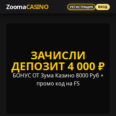
Zooma
CASINO
РЕГИСТРАЦИЯ
ВХОД
ЗАЧИСЛИ
ДЕПОЗИТ 4 000 ₽
БОНУС ОТ Зума Казино 8000 Руб +
промо код на FS